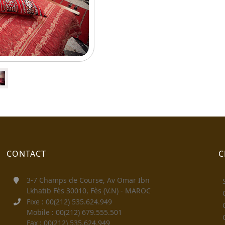
CONTACT
C
3-7 Champs de Course, Av Omar Ibn
Lkhatib Fès 30010, Fès (V.N) - MAROC
Fixe : 00(212) 535.624.949
Mobile : 00(212) 679.555.501
Fax : 00(212) 535.624.949